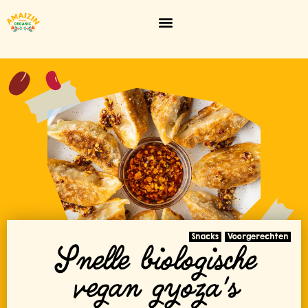
Snacks
Voorgerechten
Snelle biologische
vegan gyoza's