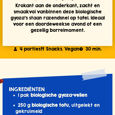
Krokant aan de onderkant, zacht en
smaakvol vanbinnen deze biologische
gyoza’s staan razendsnel op tafel. Ideaal
voor een doordeweekse avond of een
gezellig borrelmoment.
4 porties
Snacks
Vegan
30 min.
,
INGREDIËNTEN
1 pak
biologische gyoza-vellen
250 g
biologische tofu
, uitgelekt en
gekruimeld