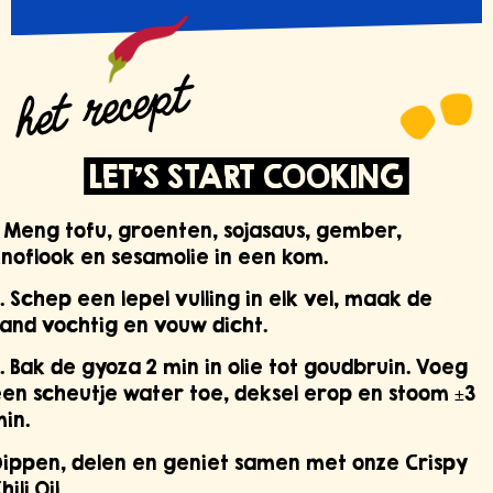
het recept
LET'S START COOKING
. Meng tofu, groenten, sojasaus, gember,
noflook en sesamolie in een kom.
. Schep een lepel vulling in elk vel, maak de
and vochtig en vouw dicht.
. Bak de gyoza 2 min in olie tot goudbruin. Voeg
en scheutje water toe, deksel erop en stoom ±3
in.
ippen, delen en geniet samen met onze Crispy
hili Oil