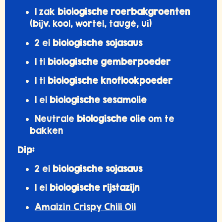
1 zak
biologische roerbakgroenten
(bijv. kool, wortel, taugé, ui)
2 el
biologische sojasaus
1 tl
biologische gemberpoeder
1 tl
biologische knoflookpoeder
1 el
biologische sesamolie
Neutrale
biologische olie
om te
bakken
Dip:
2 el
biologische sojasaus
1 el
biologische rijstazijn
Amaizin Crispy Chili Oil