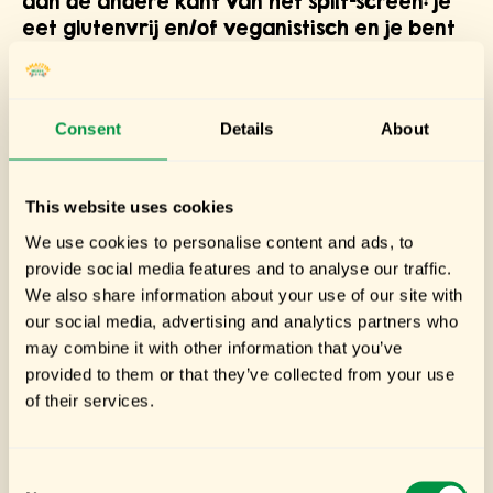
aan de andere kant van het split-screen: je
eet glutenvrij en/of veganistisch en je bent
bang dat je straks voor de zoveelste keer
iets muffigs uit het ‘Bewuste Voeding’-schap
van de supermarkt voorgeschoteld krijgt.
Consent
Details
About
Well, good news for all, because those days
are over!
We hebben bij Amaizin namelijk een vegan
This website uses cookies
en glutenvrij recept ontwikkeld voor een
We use cookies to personalise content and ads, to
koekje om helemaal onrustig van te worden
provide social media features and to analyse our traffic.
zo lekker: Coco Crispy Rolls in de twee
We also share information about your use of our site with
varianten kokos en chocolade. Nooit meer
our social media, advertising and analytics partners who
het gedoe van verschillende koekjes voor
may combine it with other information that you’ve
verschillende eetwensen uitzoeken, want
provided to them or that they’ve collected from your use
met deze knapperige, luchtige lekkernij zit
of their services.
iederéén gebakken! Met maar vier (volledig
biologische) ingrediënten bevat dit koekje
alles wat je nodig hebt voor de ultieme
Consent
sweet treat: kokosmelk, rijstebloem,